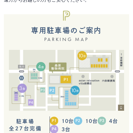
専用駐車場のご案内
PARKING MAP
10台
10台
4台
駐車場
P1
P2
P3
全27台完備
3台
P4