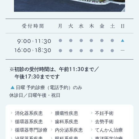
※初診の受付時間は、午前11:30まで／
午後17:30までです
日曜 予約診療（電話予約）のみ
休診日／日曜午後・祝日
消化器系疾患
腫瘍性疾患
不妊手術
循環器系疾患
歯科系疾患
去勢手術
循環器専門診療
内分泌系疾患
てんかん治療
泌尿器系疾患
眼科系疾患
東洋医学治療