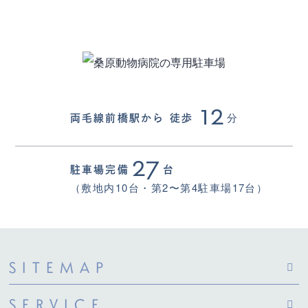
12
分
両毛線前橋駅から
徒歩
27
駐車場完備
台
（敷地内10台・第2〜第4駐車場17台）
SITEMAP
SERVICE