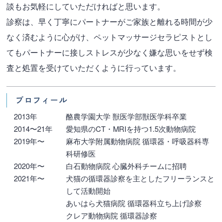
談もお気軽にしていただければと思います。
診察は、早く丁寧にパートナーがご家族と離れる時間が少
なく済むように心がけ、ペットマッサージセラピストとし
てもパートナーに接しストレスが少なく嫌な思いをせず検
査と処置を受けていただくように行っています。
プロフィール
2013年
酪農学園大学 獣医学部獣医学科卒業
2014〜21年
愛知県のCT・MRIを持つ1.5次動物病院
2019年〜
麻布大学附属動物病院 循環器・呼吸器科専
科研修医
2020年〜
白石動物病院 心臓外科チームに招聘
2021年〜
犬猫の循環器診察を主としたフリーランスと
して活動開始
あいはら犬猫病院 循環器科立ち上げ診察
クレア動物病院 循環器診察