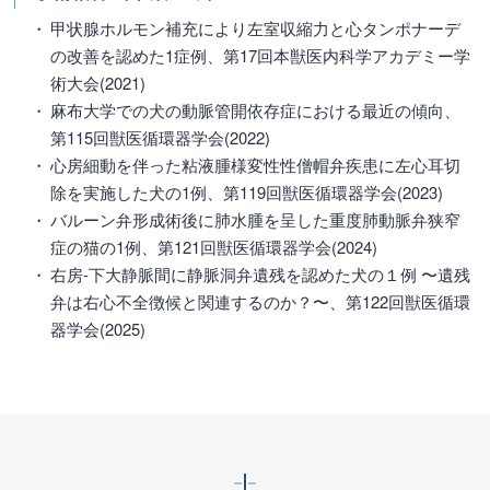
甲状腺ホルモン補充により左室収縮力と心タンポナーデ
の改善を認めた1症例、第17回本獣医内科学アカデミー学
術大会(2021)
麻布大学での犬の動脈管開依存症における最近の傾向、
第115回獣医循環器学会(2022)
心房細動を伴った粘液腫様変性性僧帽弁疾患に左心耳切
除を実施した犬の1例、第119回獣医循環器学会(2023)
バルーン弁形成術後に肺水腫を呈した重度肺動脈弁狭窄
症の猫の1例、第121回獣医循環器学会(2024)
右房-下大静脈間に静脈洞弁遺残を認めた犬の１例 〜遺残
弁は右心不全徴候と関連するのか？〜、第122回獣医循環
器学会(2025)