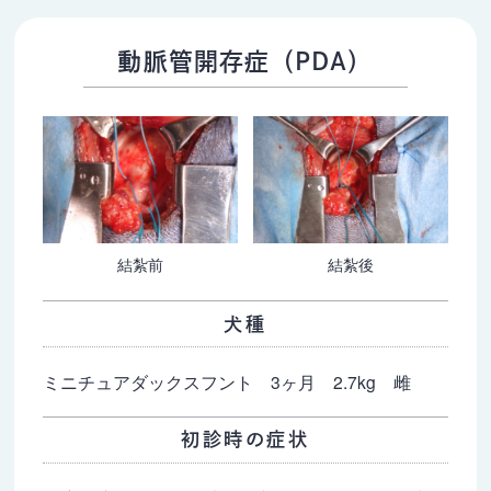
動脈管開存症（PDA）
結紮前
結紮後
犬種
ミニチュアダックスフント 3ヶ月 2.7kg 雌
初診時の症状