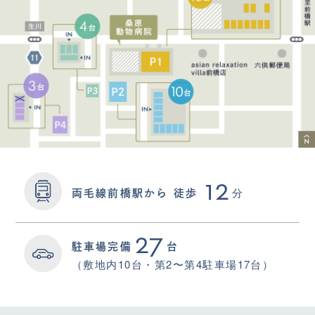
12
分
両毛線前橋駅から
徒歩
27
駐車場完備
台
（敷地内10台・第2〜第4駐車場17台）