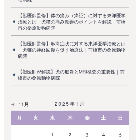
【獣医師監修】体の痛み（痺証）に対する東洋医学
治療とは｜犬猫の痛み改善のポイントを解説｜前橋
市の桑原動物病院
【獣医師監修】麻痺症状に対する東洋医学治療とは
｜犬猫の神経回復を促す治療法｜前橋市の桑原動物
病院
【獣医師が解説】犬の脳炎とMRI検査の重要性｜前
橋市の桑原動物病院
2025年1月
11月
月
火
水
木
金
土
日
1
2
3
4
5