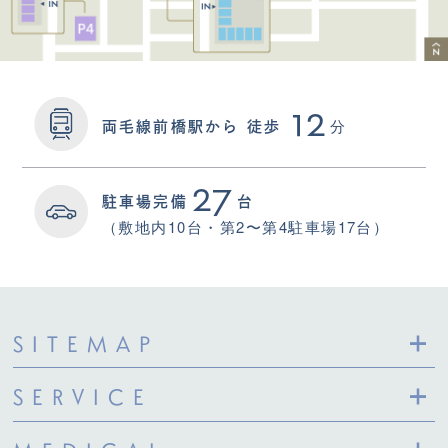
12
分
両毛線前橋駅から
徒歩
27
駐車場完備
台
（敷地内10台・第2〜第4駐車場17台）
SITEMAP
SERVICE