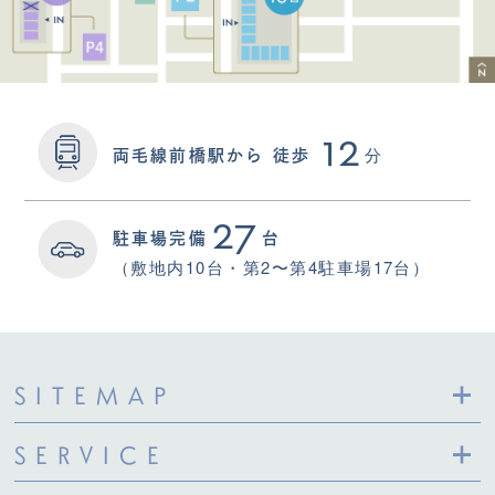
12
分
両毛線前橋駅から
徒歩
27
駐車場完備
台
（敷地内10台・第2〜第4駐車場17台）
SITEMAP
SERVICE