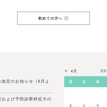
初めての方へ
2
4月
金改定のお知らせ（6月よ
月
火
水
更および予防診察枠拡大の
4
5
6