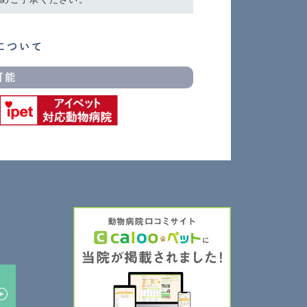
について
可能