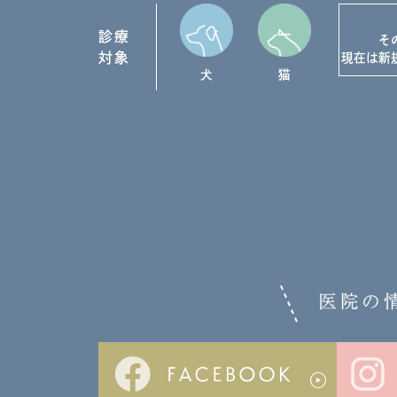
診療
そ
対象
現在は新
犬
猫