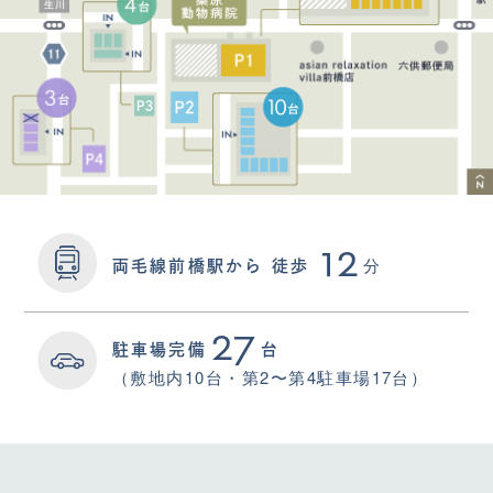
12
分
両毛線前橋駅から
徒歩
27
駐車場完備
台
（敷地内10台・第2〜第4駐車場17台）