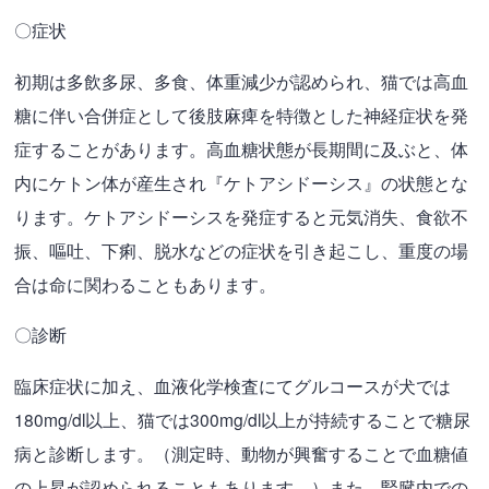
〇症状
初期は多飲多尿、多食、体重減少が認められ、猫では高血
糖に伴い合併症として後肢麻痺を特徴とした神経症状を発
症することがあります。高血糖状態が長期間に及ぶと、体
内にケトン体が産生され『ケトアシドーシス』の状態とな
ります。ケトアシドーシスを発症すると元気消失、食欲不
振、嘔吐、下痢、脱水などの症状を引き起こし、重度の場
合は命に関わることもあります。
〇診断
臨床症状に加え、血液化学検査にてグルコースが犬では
180mg/dl以上、猫では300mg/dl以上が持続することで糖尿
病と診断します。（測定時、動物が興奮することで血糖値
の上昇が認められることもあります。）また、腎臓内での