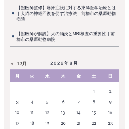
【獣医師監修】麻痺症状に対する東洋医学治療とは
｜犬猫の神経回復を促す治療法｜前橋市の桑原動物
病院
【獣医師が解説】犬の脳炎とMRI検査の重要性｜前
橋市の桑原動物病院
2026年8月
12月
月
火
水
木
金
土
日
1
2
3
4
5
6
7
8
9
10
11
12
13
14
15
16
17
18
19
20
21
22
23